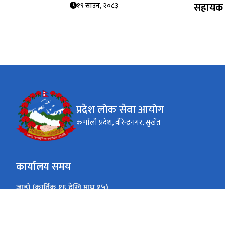
सहायक 
१९ साउन, २०८३
प्रदेश लोक सेवा आयोग
कर्णाली प्रदेश, वीरेन्द्रनगर, सुर्खेत
कार्यालय समय
जाडो (कार्तिक १६ देखि माघ १५)
९:०० बजे - ४:०० बजे
सोमबार - शुक्रबार
गर्मी (माघ १६ देखि कार्तिक १५)