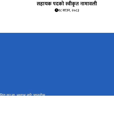
सहायक पदको स्वीकृत नामावली
१८ साउन, २०८३
िय का.बा. अध्यक्ष बारे जान्नुहोस्
 सेवा आयोग
ट्रिय प्राकृतिक स्रोत तथा वित्त आयोग