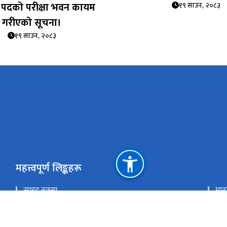
पदको परीक्षा भवन कायम
१९ साउन, २०८३
गरीएको सूचना।
१९ साउन, २०८३
महत्त्वपूर्ण लिङ्कहरू
साइट नक्सा
मानन
मुख्यमन्त्री तथा मन्त्रिपरिषद्को कार्यालय, कर्णाली प्रदेश
लोक
कर्णाली प्रदेश पोर्टल
राष्