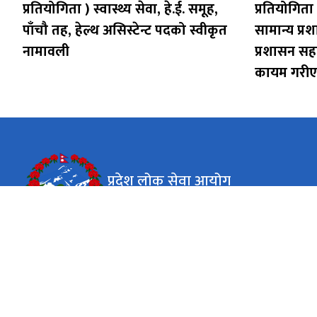
प्रतियोगिता ) स्वास्थ्य सेवा, हे.ई. समूह,
प्रतियोगिता 
पाँचौ तह, हेल्थ असिस्टेन्ट पदको स्वीकृत
सामान्य प्र
नामावली
प्रशासन सह
कायम गरीए
प्रदेश लोक सेवा आयोग
कर्णाली प्रदेश, वीरेन्द्रनगर, सुर्खेत
कार्यालय समय
जाडो (कार्तिक १६ देखि माघ १५)
९:०० बजे - ४:०० बजे
सोमबार - शुक्रबार