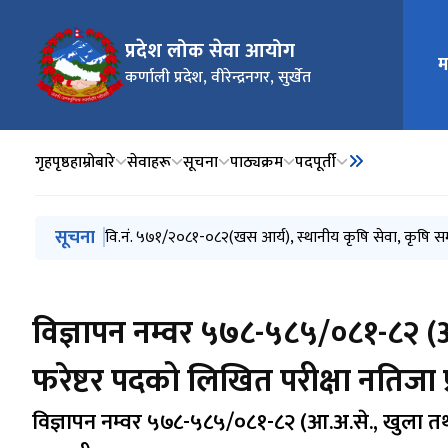
मुख्य न
प्रदेश लोक सेवा आयोग
म
कर्णाली प्रदेश, वीरेन्द्रनगर, सुर्खेत
गृहपृष्ठ
हाम्रोबारे
सेवाहरू
सूचना
पाठ्यक्रम
पदपूर्ती
मुख्य नेभिगेसनमा जानुहोस्
सूचना
वि.नं. ५४६/२०८१-०८२(खुला), प्रदेश वन सेवा, जनरल फरेष्ट्री/फ
वि.नं. ५७१/२०८१-०८२(खस आर्य), स्थानीय कृषि सेवा, कृषि 
वि.नं. ३१६/२०८१-०८२(पि.क्षे. महिला), स्थानीय प्रशासन सेव
वि.नं. ३१०/२०८१-०८२(खस आर्य महिला), स्थानीय प्रशासन सेव
वि.नं. ३११/२०८१-०८२ (दलित), स्थानीय प्रशासन सेवा, सामान
विज्ञापन नम्वर ५७८-५८५/०८१-८२ (आ.अ
फरेष्टर पदको लिखित परीक्षा नतिजा 
विज्ञापन नम्वर ५७८-५८५/०८१-८२ (आ.अ.से., खुला तथा 