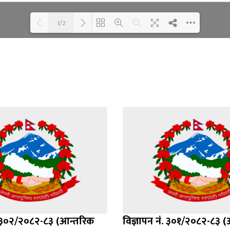
1/2
Loading WEBGL 3D ...
Loading PDF 100% ...
ं. ३०२/२०८२-८३ (आन्तरिक
विज्ञापन नं. ३०१/२०८२-८३ 