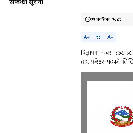
सम्बन्धी सूचना
२१ कात्तिक, २०८२
A
A
विज्ञापन नम्वर ५७८-५८५
तह, फरेष्टर पदको लिखि