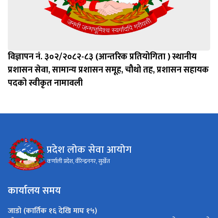
विज्ञापन नं. ३०२/२०८२-८३ (आन्तरिक प्रतियोगिता ) स्थानीय
प्रशासन सेवा, सामान्य प्रशासन समूह, चौथो तह, प्रशासन सहायक
पदको स्वीकृत नामावली
प्रदेश लोक सेवा आयोग
कर्णाली प्रदेश, वीरेन्द्रनगर, सुर्खेत
कार्यालय समय
जाडो (कार्तिक १६ देखि माघ १५)