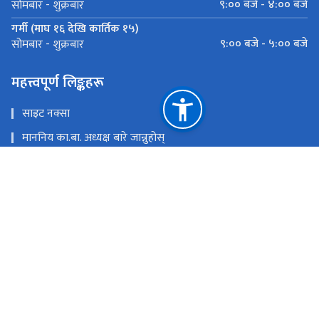
९:०० बजे - ४:०० बजे
सोमबार - शुक्रबार
गर्मी (माघ १६ देखि कार्तिक १५)
९:०० बजे - ५:०० बजे
सोमबार - शुक्रबार
महत्त्वपूर्ण लिङ्कहरू
साइट नक्सा
माननिय का.बा. अध्यक्ष बारे जान्नुहोस्
मुख्यमन्त्री तथा मन्त्रिपरिषद्को कार्यालय, कर्णाली प्रदेश
लोक सेवा आयोग
कर्णाली प्रदेश पोर्टल
राष्ट्रिय प्राकृतिक स्रोत तथा वित्त आयोग
कर्णाली प्रदेश, वीरेन्द्रनगर, सुर्खेत
info.ppsc@karnali.gov.np, ppsckarnali@gmail.com