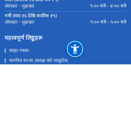
९:०० बजे - ४:०० बजे
सोमबार - शुक्रबार
गर्मी (माघ १६ देखि कार्तिक १५)
९:०० बजे - ५:०० बजे
सोमबार - शुक्रबार
महत्त्वपूर्ण लिङ्कहरू
साइट नक्सा
माननिय का.बा. अध्यक्ष बारे जान्नुहोस्
मुख्यमन्त्री तथा मन्त्रिपरिषद्को कार्यालय, कर्णाली प्रदेश
लोक सेवा आयोग
कर्णाली प्रदेश पोर्टल
राष्ट्रिय प्राकृतिक स्रोत तथा वित्त आयोग
कर्णाली प्रदेश, वीरेन्द्रनगर, सुर्खेत
info.ppsc@karnali.gov.np, ppsckarnali@gmail.com