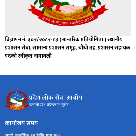
विज्ञापन नं. ३०२/२०८२-८३ (आन्तरिक प्रतियोगिता ) स्थानीय
प्रशासन सेवा, सामान्य प्रशासन समूह, चौथो तह, प्रशासन सहायक
पदको स्वीकृत नामावली
प्रदेश लोक सेवा आयोग
कर्णाली प्रदेश, वीरेन्द्रनगर, सुर्खेत
कार्यालय समय
जाडो (कार्तिक १६ देखि माघ १५)