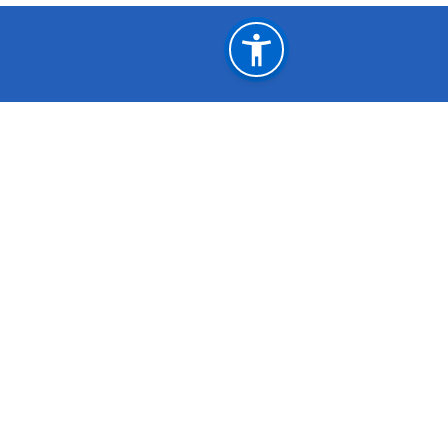
महत्त्वपूर्ण लिङ्कहरू
साइट नक्सा
मानन
मुख्यमन्त्री तथा मन्त्रिपरिषद्को कार्यालय, कर्णाली प्रदेश
लोक
कर्णाली प्रदेश पोर्टल
राष्
कर्णाली प्रदेश, वीरेन्द्रनगर, सुर्खेत
info.ppsc@karna